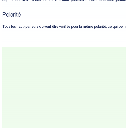
Alignement des niveaux sonores des haut-parleurs individuels et configuration
Polarité
Tous les haut-parleurs doivent être vérifiés pour la même polarité, ce qui perm