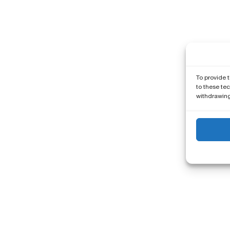
To provide 
to these tec
withdrawing