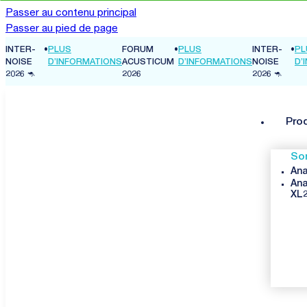
Passer au contenu principal
Passer au pied de page
INTER-
•
PLUS
FORUM
•
PLUS
INTER-
•
PL
NS
NOISE
D’INFORMATIONS
ACUSTICUM
D’INFORMATIONS
NOISE
D’
2026 🦘
2026
2026 🦘
Pro
So
Ana
Ana
XL