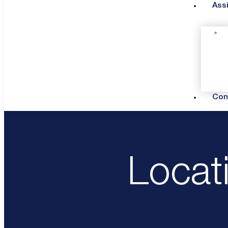
Ass
Con
Locat