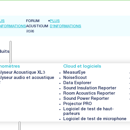
US
FORUM
•
PLUS
INFORMATIONS
ACUSTICUM
D’INFORMATIONS
2026
duits
nomètres
Cloud et logiciels
lyseur Acoustique XL3
MeasurEye
lyseur audio et acoustique
NoiseScout
2
Data Explorer
Sound Insulation Reporter
Room Acoustics Reporter
Sound Power Reporter
Projector PRO
Logiciel de test de haut-
parleurs
Logiciel de test de microphone