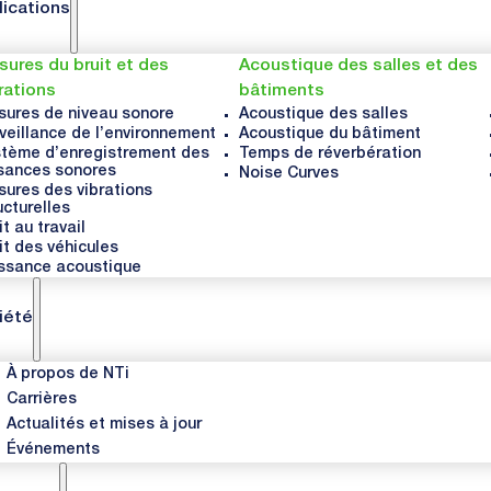
lications
ures du bruit et des
Acoustique des salles et des
rations
bâtiments
ures de niveau sonore
Acoustique des salles
veillance de l’environnement
Acoustique du bâtiment
tème d’enregistrement des
Temps de réverbération
sances sonores
Noise Curves
ures des vibrations
ucturelles
it au travail
it des véhicules
ssance acoustique
iété
À propos de NTi
Carrières
Actualités et mises à jour
Événements