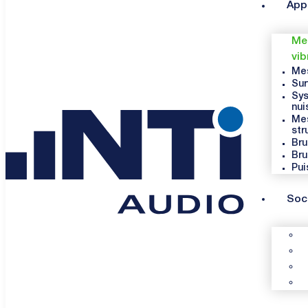
App
Mes
vib
Mes
Sur
Sys
nui
Mes
str
Bru
Bru
Pui
Soc