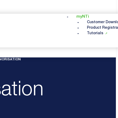
myNTi
Customer Downl
Product Registra
Tutorials
NORISATION
ation