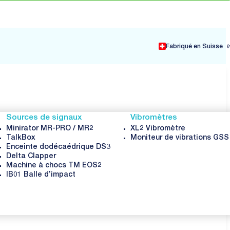
Fabriqué en Suisse
I
Sources de signaux
Vibromètres
Minirator MR-PRO / MR2
XL2 Vibromètre
TalkBox
Moniteur de vibrations GS
Enceinte dodécaédrique DS3
Delta Clapper
Machine à chocs TM EOS2
IB01 Balle d’impact