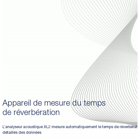
Appareil de mesure du temps
de réverbération
L’analyseur acoustique XL2 mesure automatiquement le temps de réverbération, ce
détaillés des données.