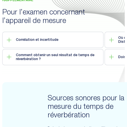
SUPPLÉMENTAIRE
Pour l’examen concernant
l’appareil de mesure
Où do
Corrélation et incertitude
Dista
Comment obtenir un seul résultat de temps de
Dois-
réverbération ?
Sources sonores pour la
mesure du temps de
réverbération