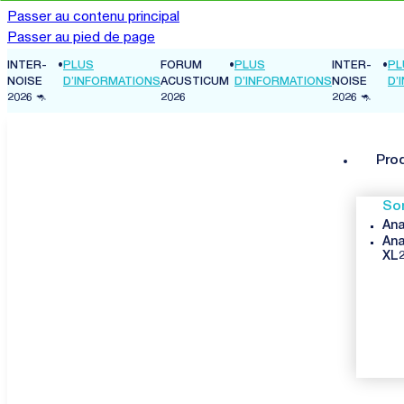
Passer au contenu principal
Passer au pied de page
INTER-
•
PLUS
FORUM
•
PLUS
INTER-
•
PL
NS
NOISE
D’INFORMATIONS
ACUSTICUM
D’INFORMATIONS
NOISE
D’
2026 🦘
2026
2026 🦘
Pro
So
Ana
Ana
XL