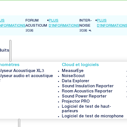
US
FORUM
•
PLUS
INFORMATIONS
ACUSTICUM
D’INFORMATIONS
2026
duits
nomètres
Cloud et logiciels
lyseur Acoustique XL3
MeasurEye
lyseur audio et acoustique
NoiseScout
2
Data Explorer
Sound Insulation Reporter
Room Acoustics Reporter
Sound Power Reporter
Projector PRO
Logiciel de test de haut-
parleurs
Logiciel de test de microphone