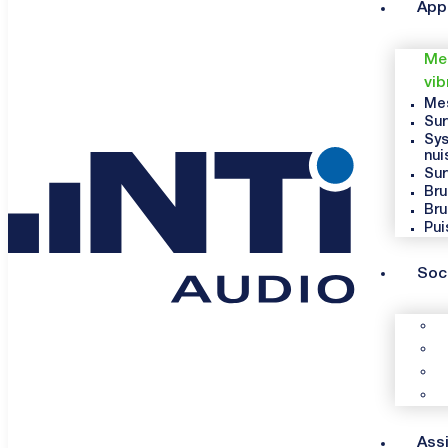
App
Mes
vib
Mes
Sur
Sys
nui
Sur
Bru
Bru
Pui
Soc
Ass