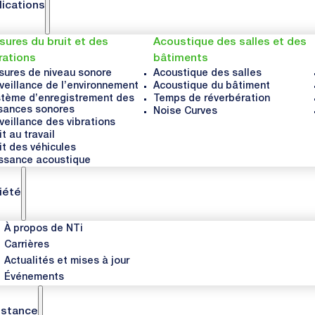
lications
ures du bruit et des
Acoustique des salles et des
rations
bâtiments
ures de niveau sonore
Acoustique des salles
veillance de l’environnement
Acoustique du bâtiment
tème d’enregistrement des
Temps de réverbération
sances sonores
Noise Curves
veillance des vibrations
it au travail
it des véhicules
ssance acoustique
iété
À propos de NTi
Carrières
Actualités et mises à jour
Événements
istance