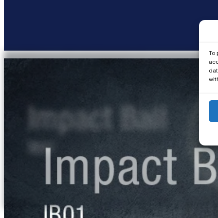
To 
acc
dat
wit