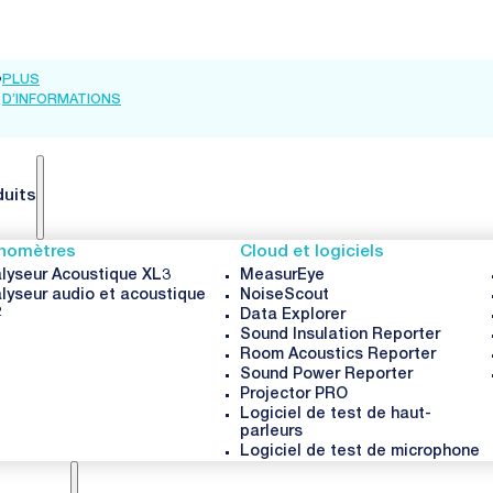
•
PLUS
INTER-
•
PLUS
FORUM
•
PLUS
D’INFORMATIONS
NOISE
D’INFORMATIONS
ACUSTICUM
D’INFORMATI
2026 🦘
2026
duits
nomètres
Cloud et logiciels
lyseur Acoustique XL3
MeasurEye
lyseur audio et acoustique
NoiseScout
2
Data Explorer
Sound Insulation Reporter
Room Acoustics Reporter
Sound Power Reporter
Projector PRO
Logiciel de test de haut-
parleurs
Logiciel de test de microphone