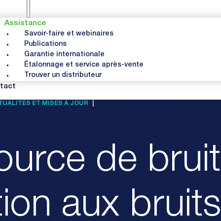
Assistance
Savoir-faire et webinaires
Publications
Garantie internationale
Étalonnage et service après-vente
Trouver un distributeur
tact
UALITÉS ET MISES À JOUR
NOUVELLE SOURCE DE BRUIT POUR ME
ource de brui
ation aux brui