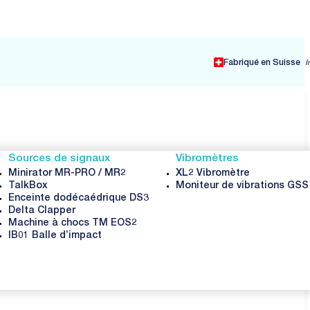
ONS
Fabriqué en Suisse
I
Sources de signaux
Vibromètres
Minirator MR-PRO / MR2
XL2 Vibromètre
TalkBox
Moniteur de vibrations GS
Enceinte dodécaédrique DS3
Delta Clapper
Machine à chocs TM EOS2
IB01 Balle d’impact