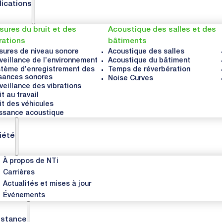
lications
ures du bruit et des
Acoustique des salles et des
rations
bâtiments
ures de niveau sonore
Acoustique des salles
veillance de l’environnement
Acoustique du bâtiment
tème d’enregistrement des
Temps de réverbération
sances sonores
Noise Curves
veillance des vibrations
it au travail
it des véhicules
ssance acoustique
iété
À propos de NTi
Carrières
Actualités et mises à jour
Événements
istance