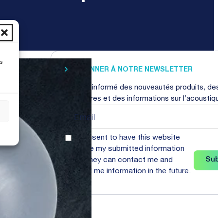
s
S’ABONNER À NOTRE NEWSLETTER
Restez informé des nouveautés produits, de
webinaires et des informations sur l’acoustiq
s
I consent to have this website
store my submitted information
Sub
so they can contact me and
send me information in the future.