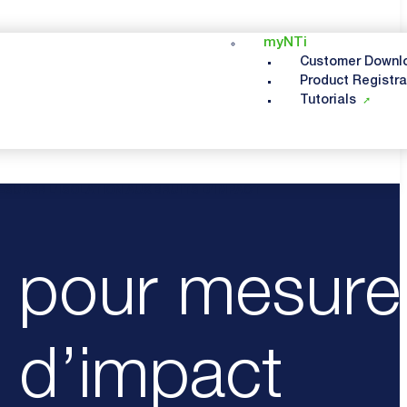
myNTi
Customer Downl
Product Registra
Tutorials
SURER L’ISOLATION AUX BRUITS D’IMPACT
t pour mesure
ts d’impact