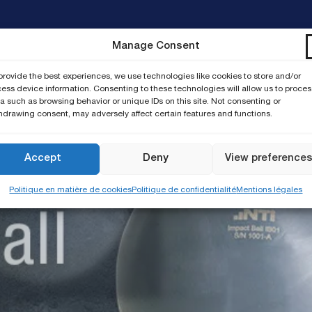
Manage Consent
octobre 11, 2023
provide the best experiences, we use technologies like cookies to store and/or
ess device information. Consenting to these technologies will allow us to proces
a such as browsing behavior or unique IDs on this site. Not consenting or
hdrawing consent, may adversely affect certain features and functions.
Accept
Deny
View preference
Politique en matière de cookies
Politique de confidentialité
Mentions légales