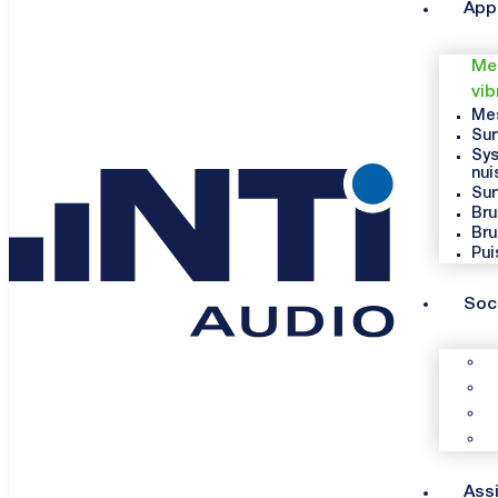
App
Mes
vib
Mes
Sur
Sys
nui
Sur
Bru
Bru
Pui
Soc
Ass