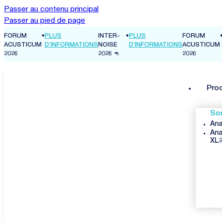
Passer au contenu principal
Passer au pied de page
FORUM
•
PLUS
INTER-
•
PLUS
FORUM
NS
ACUSTICUM
D’INFORMATIONS
NOISE
D’INFORMATIONS
ACUSTICUM
2026
2026 🦘
2026
Pro
So
Ana
Ana
XL