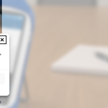
s
s
t