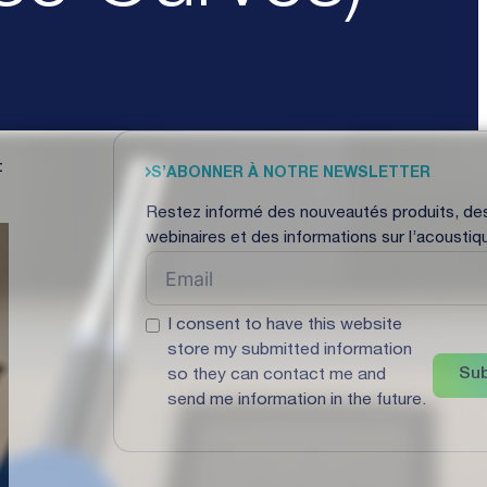
se Curves)
t
S’ABONNER À NOTRE NEWSLETTER
Restez informé des nouveautés produits, de
webinaires et des informations sur l’acoustiq
I consent to have this website
store my submitted information
Sub
so they can contact me and
send me information in the future.