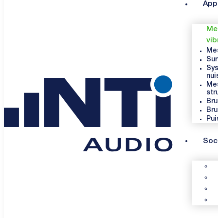
App
Mes
vib
Mes
Sur
Sys
nui
Mes
str
Bru
Bru
Pui
Soc