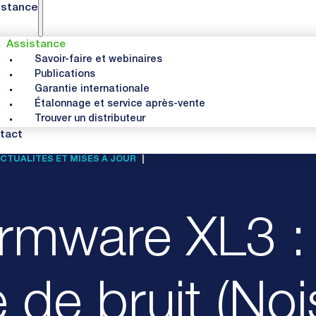
istance
Assistance
Savoir-faire et webinaires
Publications
Garantie internationale
Étalonnage et service après-vente
Trouver un distributeur
tact
CTUALITÉS ET MISES À JOUR
NOUVEAU FIRMWARE XL3 : MESURES 
rmware XL3 :