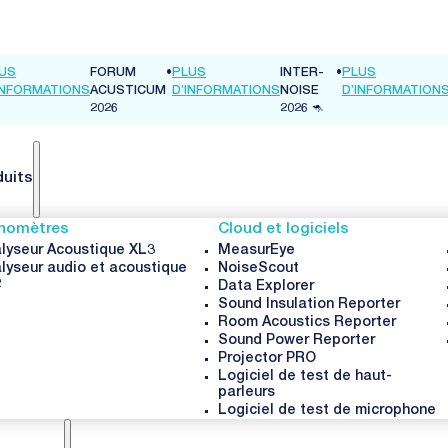
US
FORUM
•
PLUS
INFORMATIONS
ACUSTICUM
D’INFORMATIONS
2026
duits
nomètres
Cloud et logiciels
lyseur Acoustique XL3
MeasurEye
lyseur audio et acoustique
NoiseScout
2
Data Explorer
Sound Insulation Reporter
Room Acoustics Reporter
Sound Power Reporter
Projector PRO
Logiciel de test de haut-
parleurs
Logiciel de test de microphone