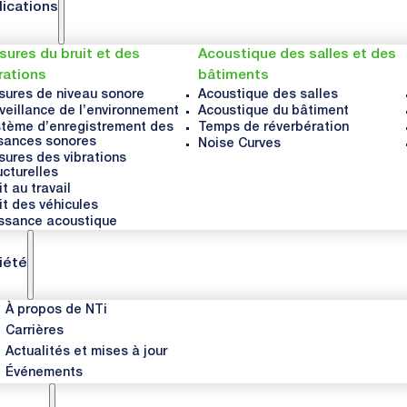
lications
ures du bruit et des
Acoustique des salles et des
rations
bâtiments
ures de niveau sonore
Acoustique des salles
veillance de l’environnement
Acoustique du bâtiment
tème d’enregistrement des
Temps de réverbération
sances sonores
Noise Curves
ures des vibrations
ucturelles
it au travail
it des véhicules
ssance acoustique
iété
À propos de NTi
Carrières
Actualités et mises à jour
Événements