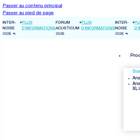
Passer au contenu principal
Passer au pied de page
INTER-
•
PLUS
FORUM
•
PLUS
INTER-
•
PL
NS
NOISE
D’INFORMATIONS
ACUSTICUM
D’INFORMATIONS
NOISE
D’
2026 🦘
2026
2026 🦘
…
Pro
So
Ana
Ana
XL