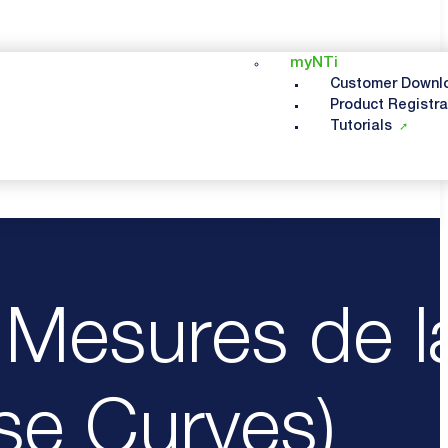
myNTi
Customer Downl
Product Registra
Tutorials
DE LA COURBE DE BRUIT (NOISE CURVES)
 Mesures de l