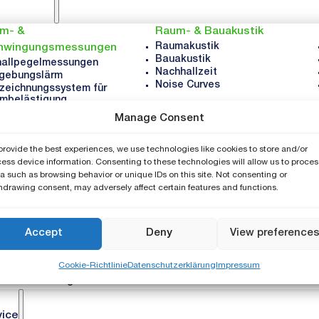
rm- &
Raum- & Bauakustik
Raumakustik
hwingungsmessungen
Bauakustik
hallpegelmessungen
Nachhallzeit
gebungslärm
Noise Curves
zeichnungssystem für
mbelästigung
uktur-
Manage Consent
hwingungsmessungen
eitslärm
provide the best experiences, we use technologies like cookies to store and/or
rzeuglärm
ess device information. Consenting to these technologies will allow us to proces
allleistung
a such as browsing behavior or unique IDs on this site. Not consenting or
hdrawing consent, may adversely affect certain features and functions.
ernehmen
Über NTi
Accept
Deny
View preference
Karriere
Neuigkeiten
Cookie-Richtlinie
Datenschutzerklärung
Impressum
Veranstaltungen
vice