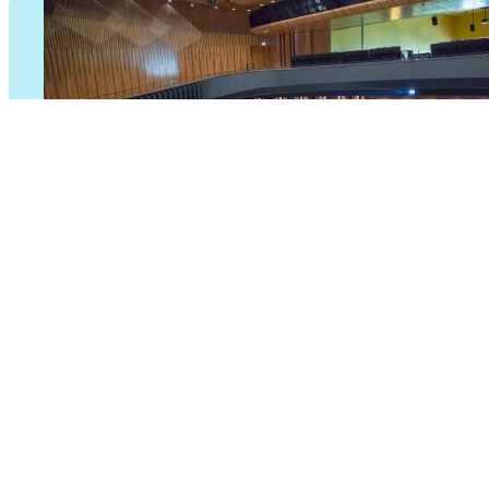
Festinstallationen
Nehmen Sie installierte Audiosysteme mit zuverlässigen, w
Mehr erfahren