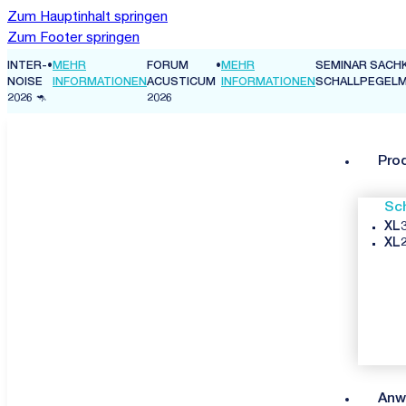
Zum Hauptinhalt springen
Zum Footer springen
INTER-
•
MEHR
FORUM
•
MEHR
SEMINAR SACH
N
NOISE
INFORMATIONEN
ACUSTICUM
INFORMATIONEN
SCHALLPEGEL
2026 🦘
2026
Pro
Sc
XL3
XL2
Anw