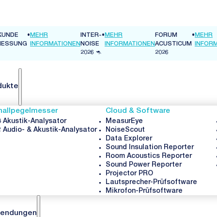
KUNDE
•
MEHR
INTER-
•
MEHR
FORUM
•
MEHR
MESSUNG
INFORMATIONEN
NOISE
INFORMATIONEN
ACUSTICUM
INFOR
2026 🦘
2026
dukte
hallpegelmesser
Cloud & Software
 Akustik-Analysator
MeasurEye
 Audio- & Akustik-Analysator
NoiseScout
Data Explorer
Sound Insulation Reporter
Room Acoustics Reporter
Sound Power Reporter
Projector PRO
Lautsprecher-Prüfsoftware
Mikrofon-Prüfsoftware
endungen