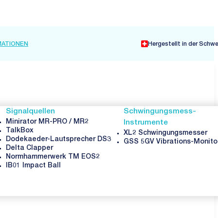
MATIONEN
Hergestellt in der Schw
Signalquellen
Schwingungsmess-
Minirator MR-PRO / MR2
Instrumente
TalkBox
XL2 Schwingungsmesser
Dodekaeder-Lautsprecher DS3
GSS 5GV Vibrations-Monito
Delta Clapper
Normhammerwerk TM EOS2
IB01 Impact Ball