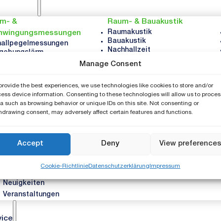
rm- &
Raum- & Bauakustik
Raumakustik
hwingungsmessungen
Bauakustik
hallpegelmessungen
Nachhallzeit
gebungslärm
Noise Curves
zeichnungssystem für
Manage Consent
mbelästigung
uktur-
provide the best experiences, we use technologies like cookies to store and/or
hwingungsmessungen
ess device information. Consenting to these technologies will allow us to proces
eitslärm
a such as browsing behavior or unique IDs on this site. Not consenting or
rzeuglärm
hdrawing consent, may adversely affect certain features and functions.
allleistung
ernehmen
Accept
Deny
View preference
Über NTi
Cookie-Richtlinie
Datenschutzerklärung
Impressum
Karriere
Neuigkeiten
Veranstaltungen
vice