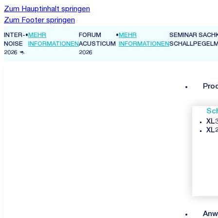
Zum Hauptinhalt springen
Zum Footer springen
INTER-
•
MEHR
FORUM
•
MEHR
SEMINAR SACH
N
NOISE
INFORMATIONEN
ACUSTICUM
INFORMATIONEN
SCHALLPEGEL
2026 🦘
2026
Pro
Sc
XL3
XL2
Anw