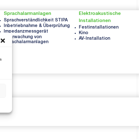
Sprachalarmanlagen
Elektroakustische
Sprachverständlichkeit STIPA
Installationen
Inbetriebnahme & Überprüfung
Festinstallationen
Impedanzmessgerät
Kino
Überwachung von
AV-Installation
Sprachalarmanlagen
s
s