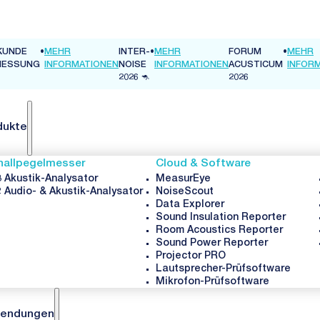
KUNDE
•
MEHR
INTER-
•
MEHR
FORUM
•
MEHR
MESSUNG
INFORMATIONEN
NOISE
INFORMATIONEN
ACUSTICUM
INFOR
2026 🦘
2026
dukte
hallpegelmesser
Cloud & Software
 Akustik-Analysator
MeasurEye
 Audio- & Akustik-Analysator
NoiseScout
Data Explorer
Sound Insulation Reporter
Room Acoustics Reporter
Sound Power Reporter
Projector PRO
Lautsprecher-Prüfsoftware
Mikrofon-Prüfsoftware
endungen