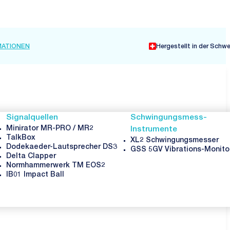
MATIONEN
Hergestellt in der Schw
Signalquellen
Schwingungsmess-
Minirator MR-PRO / MR2
Instrumente
TalkBox
XL2 Schwingungsmesser
Dodekaeder-Lautsprecher DS3
GSS 5GV Vibrations-Monito
Delta Clapper
Normhammerwerk TM EOS2
IB01 Impact Ball