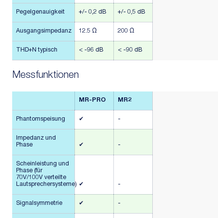
Pegelgenauigkeit
+/- 0,2 dB
+/- 0,5 dB
Ausgangsimpedanz
12.5 Ω
200 Ω
THD+N typisch
< -96 dB
< -90 dB
Messfunktionen
MR-PRO
MR2
Phantomspeisung
✔
-
Impedanz und
Phase
✔
-
Scheinleistung und
Phase (für
70V/100V verteilte
Lautsprechersysteme)
✔
-
Signalsymmetrie
✔
-