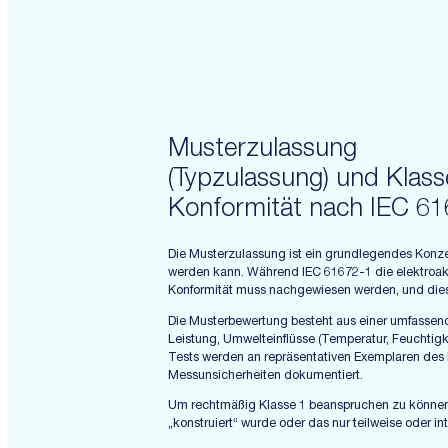
Oktavspektrum (8 Hz – 16 kHz)
1/3-Oktavspektrum (6,3 Hz – 20
kHz)
LAx, LCx, LZx: A, C und
unbewerteter Schalldruckpegel
bei Frequenz x
Frequenzindikatoren:
Musterzulassung
(Typzulassung) und Klass
Konformität nach IEC 6
Die Musterzulassung ist ein grundlegendes Konzep
werden kann. Während IEC 61672-1 die elektroakus
Konformität muss nachgewiesen werden, und die
Die Musterbewertung besteht aus einer umfassend
Leistung, Umwelteinflüsse (Temperatur, Feuchtigk
Tests werden an repräsentativen Exemplaren des
Messunsicherheiten dokumentiert.
Um rechtmäßig Klasse 1 beanspruchen zu können,
„konstruiert“ wurde oder das nur teilweise oder 