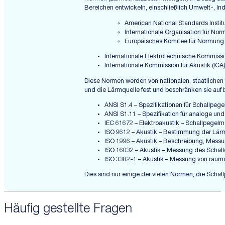
Bereichen entwickeln, einschließlich Umwelt-, I
American National Standards Instit
Internationale Organisation für Nor
Europäisches Komitee für Normung
Internationale Elektrotechnische Kommissi
Internationale Kommission für Akustik (ICA
Diese Normen werden von nationalen, staatliche
und die Lärmquelle fest und beschränken sie au
ANSI S1.4 – Spezifikationen für Schallpege
ANSI S1.11 – Spezifikation für analoge und
IEC 61672 – Elektroakustik – Schallpegelm
ISO 9612 – Akustik – Bestimmung der Lärm
ISO 1996 – Akustik – Beschreibung, Mes
ISO 16032 – Akustik – Messung des Schall
ISO 3382-1 – Akustik – Messung von raum
Dies sind nur einige der vielen Normen, die Scha
Häufig gestellte Fragen