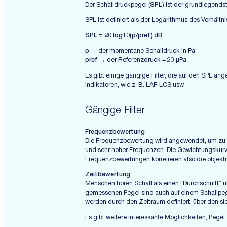
Der Schalldruckpegel (
SPL
) ist der grundlegends
SPL ist definiert als der Logarithmus des Verhäl
SPL = 20 log10(p/pref) dB
p →
der momentane Schalldruck in Pa
pref →
der Referenzdruck = 20 µPa
Es gibt einige gängige Filter, die auf den SPL an
Indikatoren, wie z. B. LAF, LCS usw.
Gängige Filter
Frequenzbewertung
Die Frequenzbewertung wird angewendet, um zu ber
und sehr hoher Frequenzen. Die Gewichtungskurv
Frequenzbewertungen korrelieren also die objekti
Zeitbewertung
Menschen hören Schall als einen “Durchschnitt” ü
gemessenen Pegel sind auch auf einem Schallpege
werden durch den Zeitraum definiert, über den si
Es gibt weitere interessante Möglichkeiten, Pege