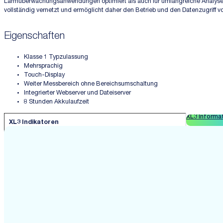
Lärmüberwachungsanwendungen optimiert als auch für umfangreiche Analysetoo
vollständig vernetzt und ermöglicht daher den Betrieb und den Datenzugriff 
Eigenschaften
Klasse 1 Typzulassung
Mehrsprachig
Touch-Display
Weiter Messbereich ohne Bereichsumschaltung
Integrierter Webserver und Dateiserver
8 Stunden Akkulaufzeit
XL3 Informa
XL3 Indikatoren
Momentanpegel:
LAF, LAS, LCF, LCS, LZF und LZS.
Schalldruckpegel
LAFmax, LASmax, LCFmax, LCSmax,
über einen
LCpk, LZFmax, LZSmax, LAeq,
Zeitraum:
LAeq_dt und LAE
LAeqX% (Perzentilpegel X, wobei X
Perzentilpegel:
zwischen 1 und 99 liegt)