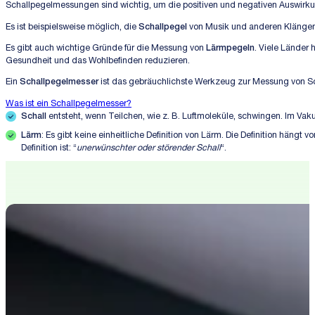
Schallpegelmessungen sind wichtig, um die positiven und negativen Auswirku
Es ist beispielsweise möglich, die
Schallpegel
von Musik und anderen Klängen z
Es gibt auch wichtige Gründe für die Messung von
Lärmpegeln
. Viele Länder
Gesundheit und das Wohlbefinden reduzieren.
Ein
Schallpegelmesser
ist das gebräuchlichste Werkzeug zur Messung von S
Was ist ein Schallpegelmesser?
Schall
entsteht, wenn Teilchen, wie z. B. Luftmoleküle, schwingen. Im Va
Lärm
: Es gibt keine einheitliche Definition von Lärm. Die Definition hän
Definition ist: “
unerwünschter oder störender Schall
“.