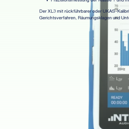
Präzisionsmessung der Klasse 1 und 
Der XL3 mit rückführbarer oder UKAS-Kalibri
Gerichtsverfahren, Räumungsklagen und Unte