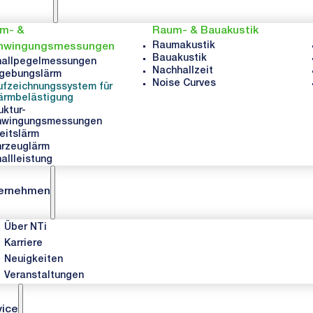
rm- &
Raum- & Bauakustik
Raumakustik
hwingungsmessungen
Bauakustik
hallpegelmessungen
Nachhallzeit
gebungslärm
Noise Curves
ufzeichnungssystem für
ärmbelästigung
uktur-
hwingungsmessungen
eitslärm
rzeuglärm
allleistung
ernehmen
Über NTi
Karriere
Neuigkeiten
Veranstaltungen
vice