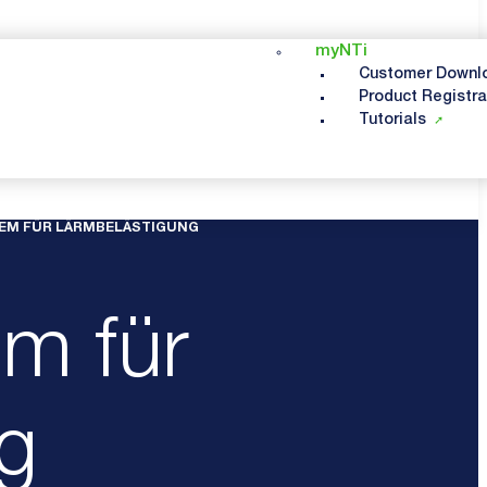
myNTi
Customer Downl
Product Registra
Tutorials
EM FÜR LÄRMBELÄSTIGUNG
m für
g