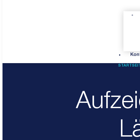
Kon
STARTSEI
Aufze
L