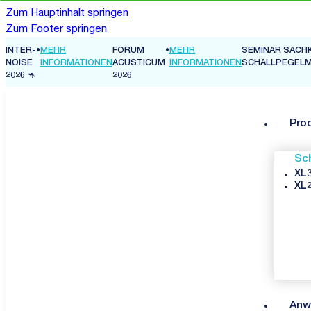
Zum Hauptinhalt springen
Zum Footer springen
INTER-
•
MEHR
FORUM
•
MEHR
SEMINAR SACH
N
NOISE
INFORMATIONEN
ACUSTICUM
INFORMATIONEN
SCHALLPEGEL
2026 🦘
2026
Pro
Sc
XL3
XL2
Anw