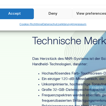
Accept
Deny
View preference
Cookie-Richtlinie
Datenschutzerklärung
Impressum
Technische Mer
Das Herzstück des NNR-Systems ist der Sch
Handheld-Technologien, darunter:
Hochauflösendes Farb-Touchscreen-Di
Ein einziger 120-dB-Messbereich, der
Unkomprimierte, hochwertige Tonaufnah
Große 32-GB-Datenspeicherkapazität
Frequenzspektren werden ebenfalls ge
frequenzbasierten Belästigungsmerkmal