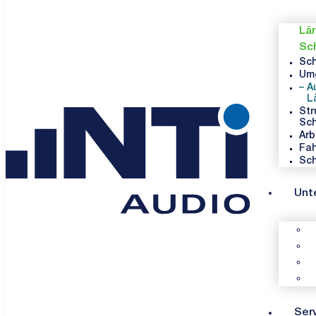
Lä
Sc
Sc
Um
A
L
Str
Sc
Arb
Fah
Sch
Unt
Ser