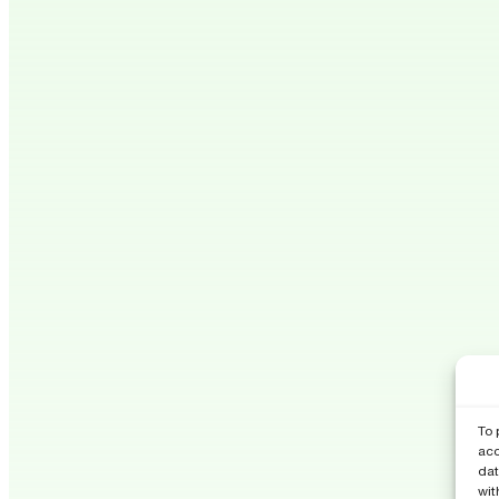
To 
acc
dat
wit