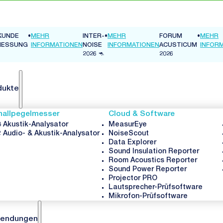
KUNDE
•
MEHR
INTER-
•
MEHR
FORUM
•
MEHR
MESSUNG
INFORMATIONEN
NOISE
INFORMATIONEN
ACUSTICUM
INFOR
2026 🦘
2026
dukte
hallpegelmesser
Cloud & Software
 Akustik-Analysator
MeasurEye
 Audio- & Akustik-Analysator
NoiseScout
Data Explorer
Sound Insulation Reporter
Room Acoustics Reporter
Sound Power Reporter
Projector PRO
Lautsprecher-Prüfsoftware
Mikrofon-Prüfsoftware
endungen