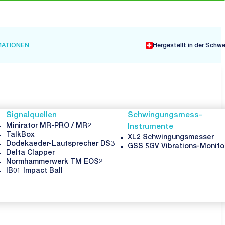
MATIONEN
Hergestellt in der Schw
Signalquellen
Schwingungsmess-
Minirator MR-PRO / MR2
Instrumente
TalkBox
XL2 Schwingungsmesser
Dodekaeder-Lautsprecher DS3
GSS 5GV Vibrations-Monito
Delta Clapper
Normhammerwerk TM EOS2
IB01 Impact Ball