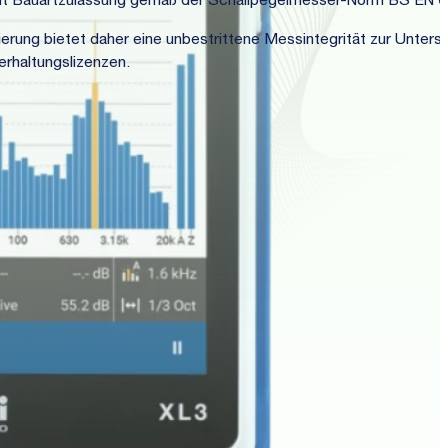
mit Bauartzulassung gemäß der Schallpegelmesser-Norm BS EN 
erung bietet daher eine unbestrittene Messintegrität zur Unters
rhaltungslizenzen.