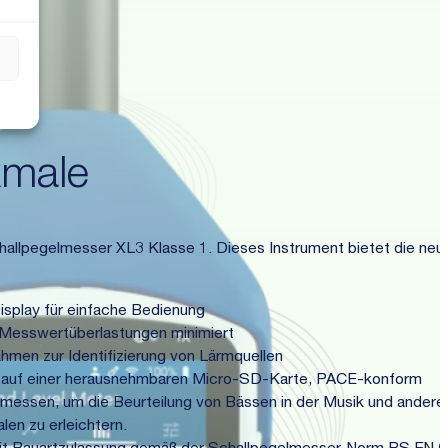
s
kmale
allpegelmesser XL3 Klasse 1. Dieses Instrument bietet die neu
splay für einfache Bedienung
 Messwertüberlastungen minimiert
men zur Identifizierung von Lärmquellen
 auf einer herausnehmbaren Micro-SD-Karte, PACE-konform
messen, um die Beurteilung von Bässen in der Musik und andere
en zu erleichtern.