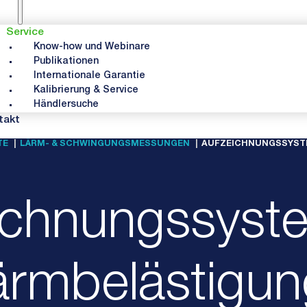
Service
Know-how und Webinare
Publikationen
Internationale Garantie
Kalibrierung & Service
Händlersuche
takt
TE
LÄRM- & SCHWINGUNGSMESSUNGEN
AUFZEICHNUNGSSYST
ichnungssyste
ärmbelästigun