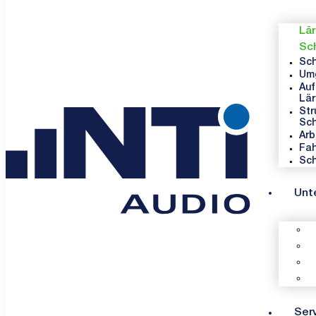
Lä
Sc
Sc
Um
Auf
Lär
Str
Sc
Arb
Fah
Sch
Unt
Ser