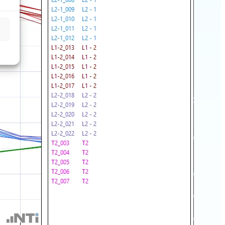
 Messungen in verschiedenen Räumen auf die
s
sraum
de-Raum