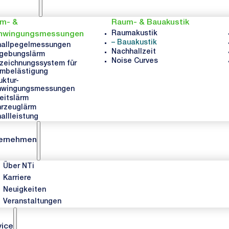
rm- &
Raum- & Bauakustik
Raumakustik
hwingungsmessungen
Bauakustik
hallpegelmessungen
Nachhallzeit
gebungslärm
Noise Curves
zeichnungssystem für
mbelästigung
uktur-
hwingungsmessungen
eitslärm
rzeuglärm
allleistung
ernehmen
Über NTi
Karriere
Neuigkeiten
Veranstaltungen
vice