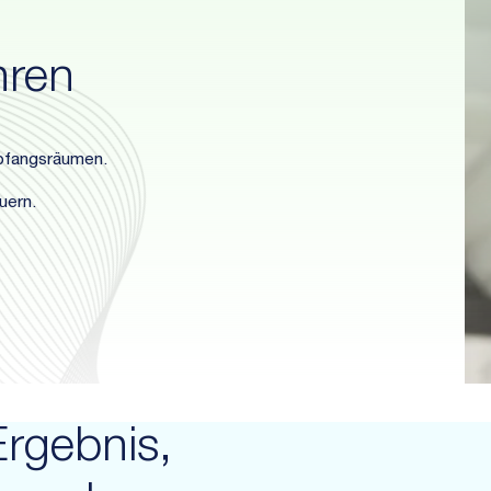
hren
pfangsräumen.
uern.
Ergebnis,