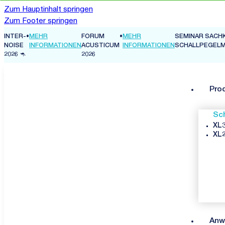
Zum Hauptinhalt springen
Zum Footer springen
FORUM
•
MEHR
SEMINAR SACHKUNDE
•
MEHR
EN
ACUSTICUM
INFORMATIONEN
SCHALLPEGELMESSUNG
INFORMATION
2026
Pro
Sc
XL3
XL2
Anw