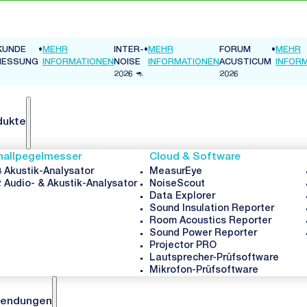
INTER-
•
MEHR
FORUM
•
MEHR
EN
NOISE
INFORMATIONEN
ACUSTICUM
INFORMATIONEN
2026 🦘
2026
dukte
hallpegelmesser
Cloud & Software
 Akustik-Analysator
MeasurEye
 Audio- & Akustik-Analysator
NoiseScout
Data Explorer
Sound Insulation Reporter
Room Acoustics Reporter
Sound Power Reporter
Projector PRO
Lautsprecher-Prüfsoftware
Mikrofon-Prüfsoftware
endungen