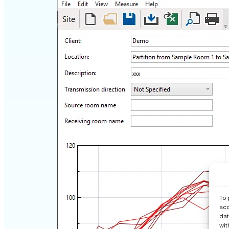
To 
acc
dat
wit