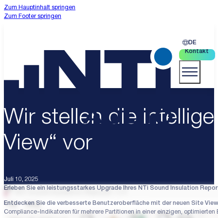
Zum Hauptinhalt springen
Zum Footer springen
DE
Kontakt
Wir stellen die intell
View“ vor
Juli 10, 2025
Erleben Sie ein leistungsstarkes Upgrade Ihres NTi Sound Insulation Report
Entdecken Sie die verbesserte Benutzeroberfläche mit der neuen Site Vie
Compliance-Indikatoren für mehrere Partitionen in einer einzigen, optimierten B